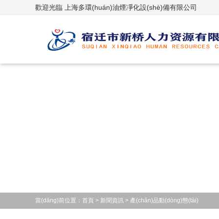
歡迎光臨 上海多環(huán)油煙凈化設(shè)備有限公司
當(dāng)前位置：
首頁
>
新聞資訊
>
產(chǎn)品動(dòng)態(tài)