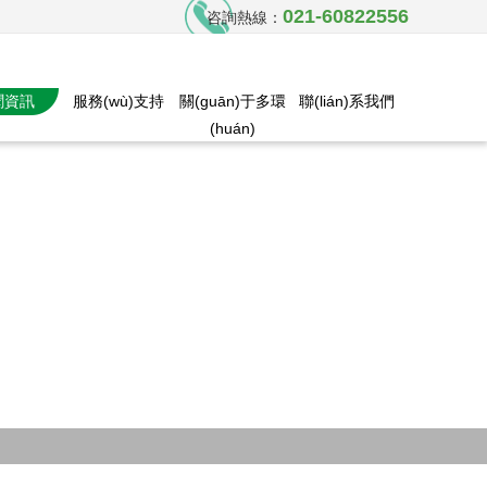
021-60822556
咨詢熱線：
聞資訊
服務(wù)支持
關(guān)于多環
聯(lián)系我們
(huán)