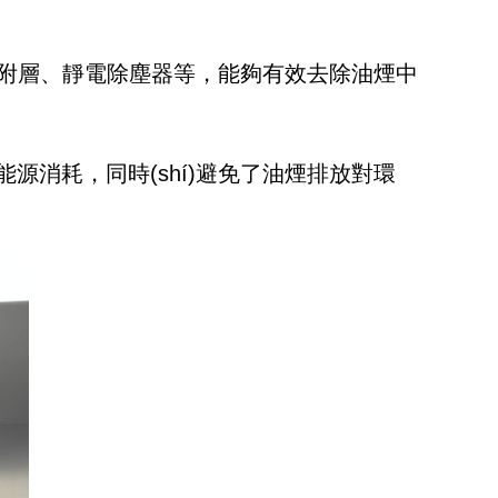
吸附層、靜電除塵器等，能夠有效去除油煙中
減少了能源消耗，同時(shí)避免了油煙排放對環