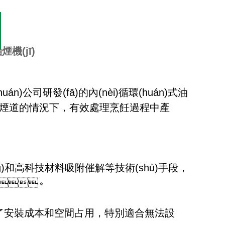
機(jī)
公司研發(fā)的內(nèi)循環(huán)式油
ng)煙道的情況下，有效處理烹飪過程中產
ǒng)和高科技材料吸附催解等技術(shù)手段，
。
，減少了安裝成本和空間占用，特別適合無法設