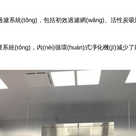
系統(tǒng)，包括初效過濾網(wǎng)、活性炭
排煙系統(tǒng)，內(nèi)循環(huán)式凈化機(jī)