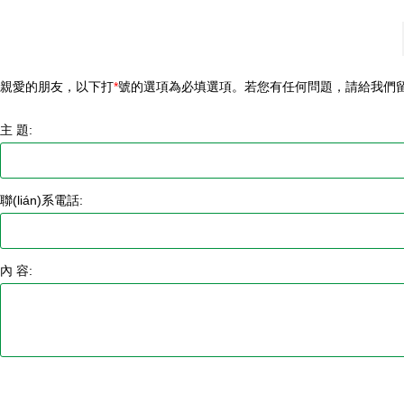
親愛的朋友，以下打
*
號的選項為必填選項。若您有任何問題，請給我們留言
主 題:
聯(lián)系電話:
內 容: