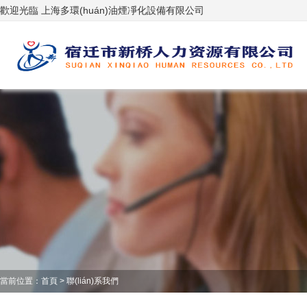
歡迎光臨 上海多環(huán)油煙凈化設備有限公司
當前位置：
首頁
>
聯(lián)系我們